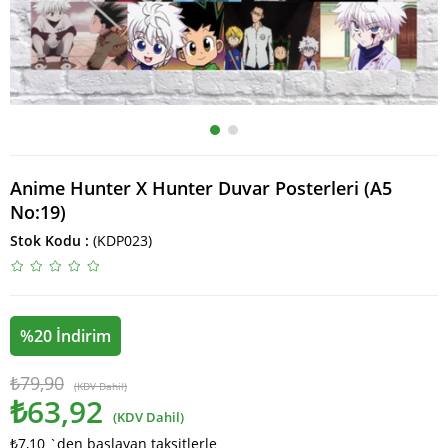
Anime Hunter X Hunter Duvar Posterleri (A5
No:19)
Stok Kodu
(KDP023)
%
20
İndirim
₺79,90
(KDV Dahil)
₺63,92
(KDV Dahil)
₺7,10
`den başlayan taksitlerle