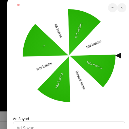
Köstebek Destek
−
×
Sipariş Takip
Whatsapp Hattı
İletişim
0553 321 33 40
Yardım
İade
Sıkça Sorulan Sorular
Kurumsal
Politikalar
KVKK Bilgilendirme
Mesafeli Satış Sözleşmesi
İade ve Değişim Koşulları
Bizi Takip Edin!
© 2025 -
kostebek.com.tr
- Tüm Hakları Saklıdır.
Ad Soyad