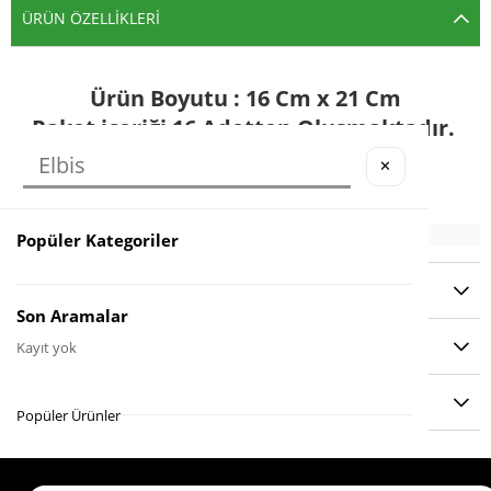
ÜRÜN ÖZELLIKLERI
Ürün Boyutu : 16 Cm x 21 Cm
Paket içeriği 16 Adetten Oluşmaktadır.
Kuşe Kağıda Baskıdır.
✕
Kağıtlar
Stickerlı Değildir.
Popüler Kategoriler
YORUMLAR
(0)
Son Aramalar
ÖDEME SEÇENEKLERI
Kayıt yok
ÜRÜN ÖNERILERI
Popüler Ürünler