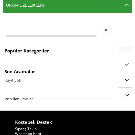
ÜRÜN ÖZELLIKLERI
Ebat
: 70 x 100 cm
✕
Popüler Kategoriler
YORUMLAR
(0)
Son Aramalar
ÖDEME SEÇENEKLERI
Kayıt yok
ÜRÜN ÖNERILERI
Popüler Ürünler
Köstebek Destek
Sipariş Takip
Whatsapp Hattı