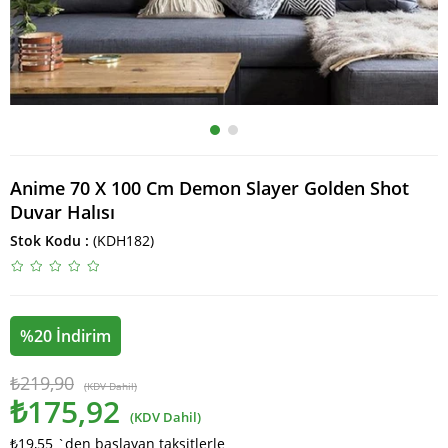
Anime 70 X 100 Cm Demon Slayer Golden Shot
Duvar Halısı
Stok Kodu
(KDH182)
%
20
İndirim
₺219,90
(KDV Dahil)
₺175,92
(KDV Dahil)
₺19,55
`den başlayan taksitlerle