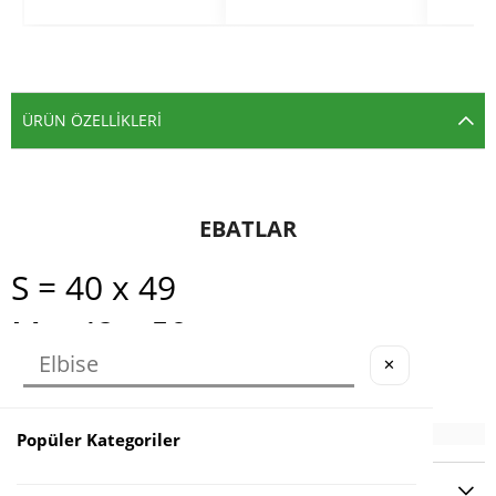
ÜRÜN ÖZELLIKLERI
EBATLAR
S = 40 x 49
M = 42 x 50
L = 44 x 51
✕
Popüler Kategoriler
YORUMLAR
(0)