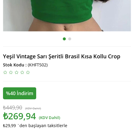
Yeşil Vintage Sarı Şeritli Brasil Kısa Kollu Crop
Stok Kodu
(KHFT502)
%
40
İndirim
₺449,90
(KDV Dahil)
₺269,94
(KDV Dahil)
₺29,99
`den başlayan taksitlerle