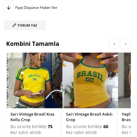
Fiyat Düşünce Haber Ver
YORUM YAZ
Kombini Tamamla
‹
›
Sarı Vintage Brasil Kısa
Sarı Vintage Brasil Askılı
Yeşil Vi
Kollu Crop
Crop
Brasil A
Bu ürünle birlikte
75
Bu ürünle birlikte
60
Bu ürün
kez satın alındı
kez satın alındı
kez sat