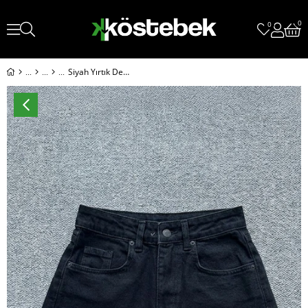
0
0
Siyah Yırtık Detaylı Y2K Kot Şort