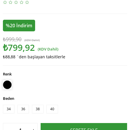
%
20
İndirim
₺999,90
(KDV Dahil)
₺799,92
(KDV Dahil)
₺88,88
`den başlayan taksitlerle
Renk
Beden
34
36
38
40