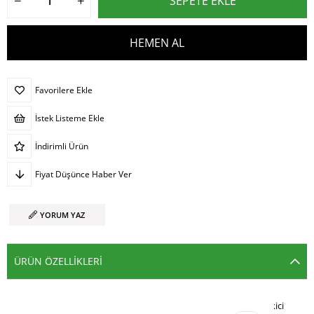
Favorilere Ekle
İstek Listeme Ekle
İndirimli Ürün
Fiyat Düşünce Haber Ver
YORUM YAZ
ÜRÜN ÖZELLIKLERI
Siyah yırtık detaylı Y2K kot şort, eskitme görünümü ve dikkat çekici