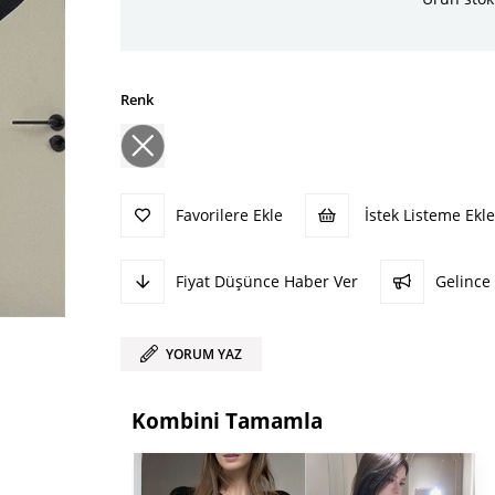
Renk
Favorilere Ekle
İstek Listeme Ekle
Fiyat Düşünce Haber Ver
Gelince
YORUM YAZ
Kombini Tamamla