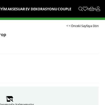
İYİM
AKSESUAR
EV DEKORASYONU
COUPLE
0
0
< < Önceki Sayfaya Dön
rop
larımızda kalmamıştır.