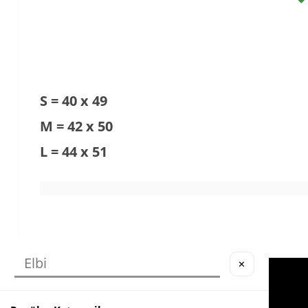
S = 40 x 49
M = 42 x 50
L = 44 x 51
✕
Köstebek Destek
Yardım
Sipariş Takip
İade