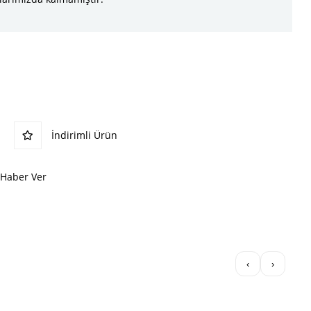
İndirimli Ürün
 Haber Ver
‹
›