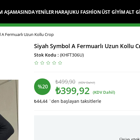
M AŞAMASINDA
YENİLER
HARAJUKU FASHİON
ÜST GİYİM
ALT G
 A Fermuarlı Uzun Kollu Crop
Siyah Symbol A Fermuarlı Uzun Kollu C
Stok Kodu
(KHFT306U)
₺499,90
(KDV Dahil)
%
20
₺399,92
(KDV Dahil)
₺44,44
`den başlayan taksitlerle
İndirim
Ürün stok