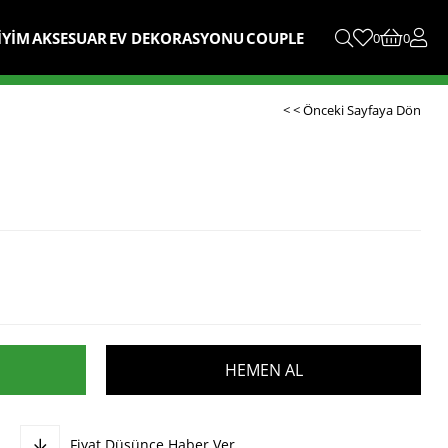
İYİM
AKSESUAR
EV DEKORASYONU
COUPLE
0
0
< < Önceki Sayfaya Dön
Fiyat Düşünce Haber Ver