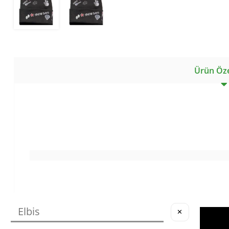
Ürün Özel
✕
Köstebek Destek
Yardım