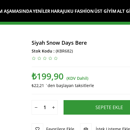
M AŞAMASINDA
YENİLER
HARAJUKU FASHİON
ÜST GİYİM
ALT G
Siyah Snow Days Bere
Stok Kodu
(KBR682)
₺199,90
(KDV Dahil)
₺22,21
`den başlayan taksitlerle
Favorilere Ekle
İstek Listeme Ekle