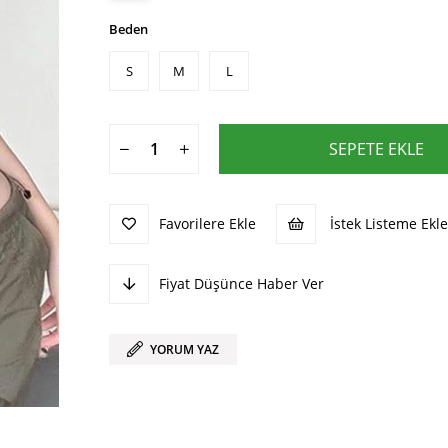
Beden
S
M
L
Favorilere Ekle
İstek Listeme Ekle
Fiyat Düşünce Haber Ver
YORUM YAZ