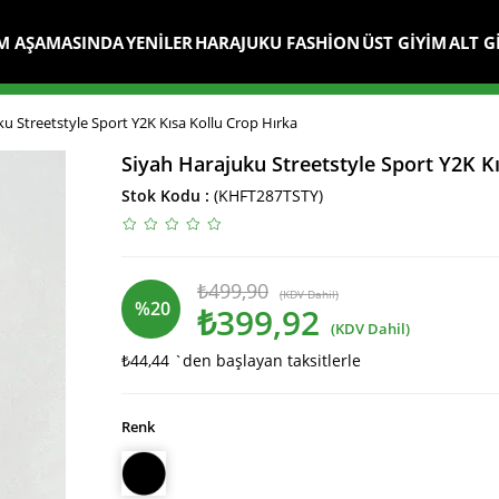
M AŞAMASINDA
YENİLER
HARAJUKU FASHİON
ÜST GİYİM
ALT G
u Streetstyle Sport Y2K Kısa Kollu Crop Hırka
Siyah Harajuku Streetstyle Sport Y2K K
Stok Kodu
(KHFT287TSTY)
₺499,90
(KDV Dahil)
%
20
₺399,92
(KDV Dahil)
₺44,44
`den başlayan taksitlerle
İndirim
Renk