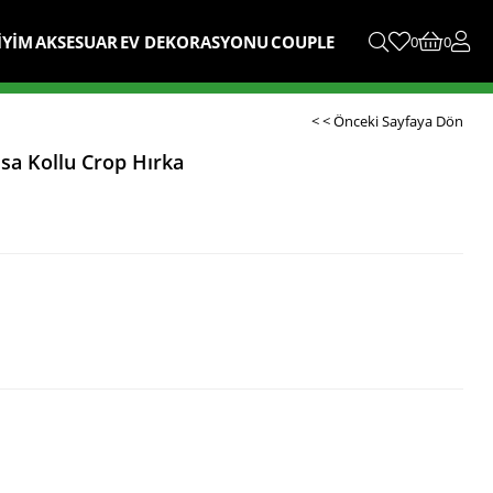
İYİM
AKSESUAR
EV DEKORASYONU
COUPLE
0
0
< < Önceki Sayfaya Dön
ısa Kollu Crop Hırka