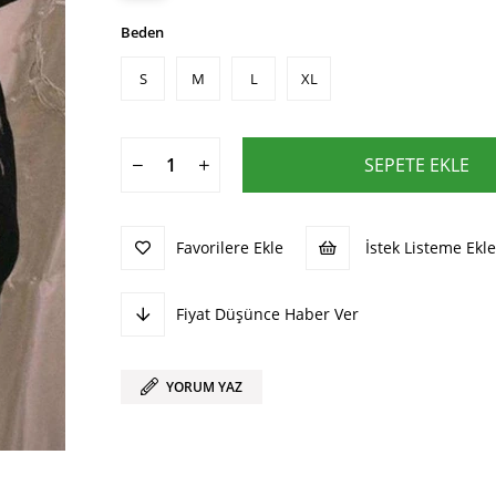
Beden
S
M
L
XL
Favorilere Ekle
İstek Listeme Ekle
Fiyat Düşünce Haber Ver
YORUM YAZ