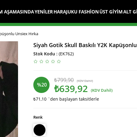
M AŞAMASINDA
YENİLER
HARAJUKU FASHİON
ÜST GİYİM
ALT G
Kapüşonlu Unsiex Hırka
Siyah Gotik Skull Baskılı Y2K Kapüşonl
Stok Kodu
(EK762)
₺799,90
(KDV Dahil)
%
20
₺639,92
(KDV Dahil)
₺71,10
`den başlayan taksitlerle
İndirim
Renk