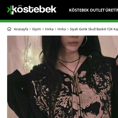
KÖSTEBEK OUTLET
ÜRETİ
Anasayfa
Giyim
Hırka
Hırka
Siyah Gotik Skull Baskılı Y2K 