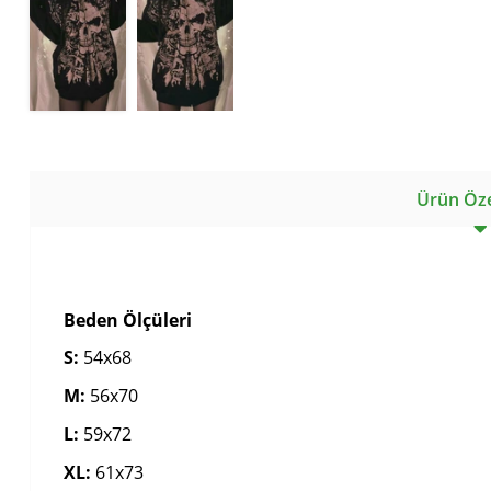
Ürün Özel
Beden Ölçüleri
S:
54x68
M:
56x70
L:
59x72
XL:
61x73