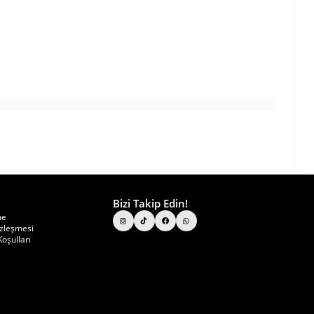
Bizi Takip Edin!
me
özleşmesi
oşulları