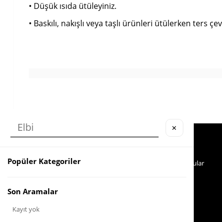
• Düşük ısıda ütüleyiniz.
• Baskılı, nakışlı veya taşlı ürünleri ütülerken ters çevi
✕
Köstebek Destek
Yardım
Sipariş Takip
İade
Popüler Kategoriler
Whatsapp Hattı
Sıkça Sorulan Sorular
İletişim
0553 321 33 40
Son Aramalar
Kayıt yok