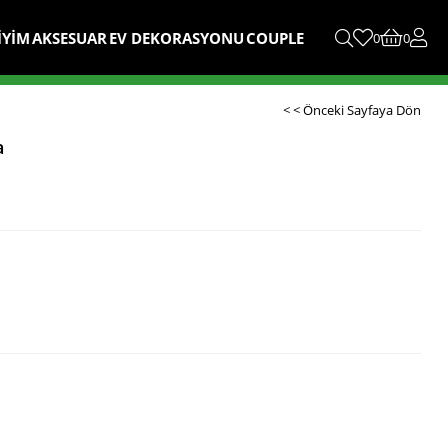
İYİM
AKSESUAR
EV DEKORASYONU
COUPLE
0
0
< < Önceki Sayfaya Dön
a