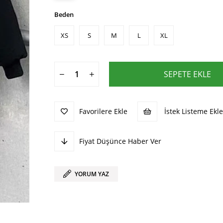
Beden
XS
S
M
L
XL
Favorilere Ekle
İstek Listeme Ekle
Fiyat Düşünce Haber Ver
YORUM YAZ