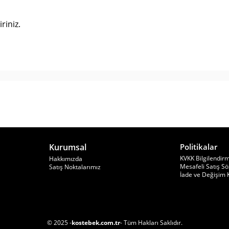
riniz.
Kurumsal
Politikalar
KVKK Bilgilendir
Hakkımızda
Mesafeli Satış S
Satış Noktalarımız
İade ve Değişim K
© 2025 -
kostebek.com.tr
- Tüm Hakları Saklıdır.