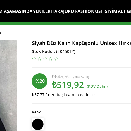
M AŞAMASINDA
YENİLER
HARAJUKU FASHİON
ÜST GİYİM
ALT G
a
Siyah Düz Kalın Kapüşonlu Unisex Hırk
Stok Kodu
(EK460TY)
₺649,90
(KDV Dahil)
%
20
₺519,92
(KDV Dahil)
₺57,77
`den başlayan taksitlerle
İndirim
Renk