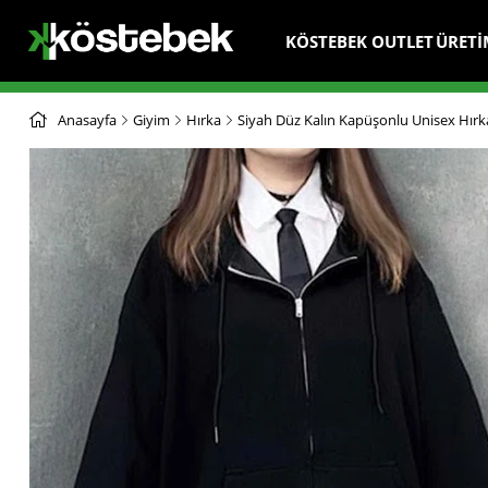
KÖSTEBEK OUTLET
ÜRETİ
Anasayfa
Giyim
Hırka
Siyah Düz Kalın Kapüşonlu Unisex Hırk