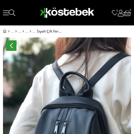
0
0
Siyah Çift Fermuar Detaylı Deri Çanta