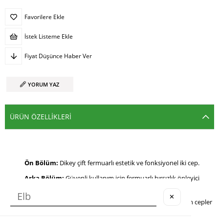
Favorilere Ekle
İstek Listeme Ekle
Fiyat Düşünce Haber Ver
YORUM YAZ
ÜRÜN ÖZELLIKLERI
Ön Bölüm:
Dikey çift fermuarlı estetik ve fonksiyonel iki cep.
Arka Bölüm:
Güvenli kullanım için fermuarlı hırsızlık önleyici
(anti-theft) gizli cep.
✕
Yan Bölümler:
Kolay erişim için sağ ve sol tarafta açık yan cepler