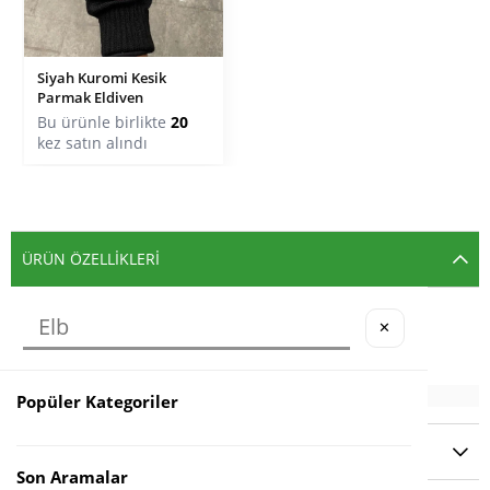
Siyah Kuromi Kesik
Parmak Eldiven
Bu ürünle birlikte
20
kez satın alındı
ÜRÜN ÖZELLIKLERI
Materyal: %100 Pamuk Akrilik
✕
Popüler Kategoriler
YORUMLAR
(0)
Son Aramalar