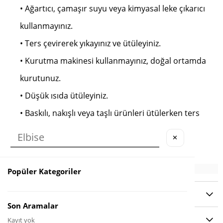
• Ağartıcı, çamaşır suyu veya kimyasal leke çıkarıcı
kullanmayınız.
• Ters çevirerek yıkayınız ve ütüleyiniz.
• Kurutma makinesi kullanmayınız, doğal ortamda
kurutunuz.
• Düşük ısıda ütüleyiniz.
• Baskılı, nakışlı veya taşlı ürünleri ütülerken ters
çeviriniz.
✕
Popüler Kategoriler
YORUMLAR
(0)
Son Aramalar
ÖDEME SEÇENEKLERI
Kayıt yok