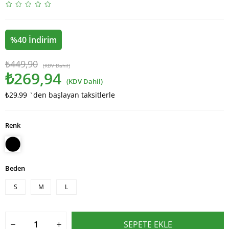
%
40
İndirim
₺449,90
(KDV Dahil)
₺269,94
(KDV Dahil)
₺29,99
`den başlayan taksitlerle
Renk
Beden
S
M
L