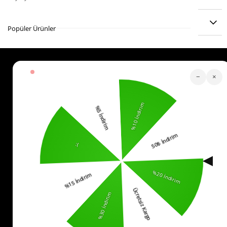
ÜRÜN ÖNERILERI
Popüler Ürünler
Köstebek Destek
−
×
Sipariş Takip
Whatsapp Hattı
İletişim
0553 321 33 40
Yardım
İade
Sıkça Sorulan Sorular
Kurumsal
Politikalar
KVKK Bilgilendirme
Mesafeli Satış Sözleşmesi
İade ve Değişim Koşulları
Bizi Takip Edin!