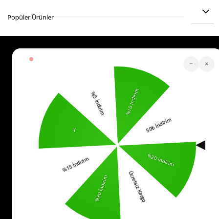
ÜRÜN ÖNERILERI
Popüler Ürünler
Köstebek Destek
−
×
Sipariş Takip
Whatsapp Hattı
İletişim
0553 321 33 40
Yardım
İade
Sıkça Sorulan Sorular
Kurumsal
Politikalar
KVKK Bilgilendirme
Mesafeli Satış Sözleşmesi
İade ve Değişim Koşulları
Bizi Takip Edin!