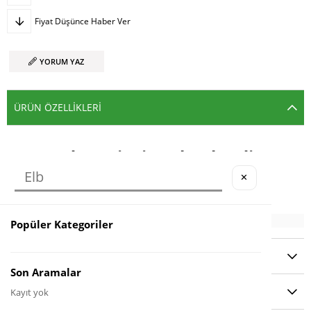
Fiyat Düşünce Haber Ver
YORUM YAZ
ÜRÜN ÖZELLIKLERI
Sadece Zincir Gelmektedir.
Standart ölçüdedir.
✕
Popüler Kategoriler
YORUMLAR
(0)
Son Aramalar
ÖDEME SEÇENEKLERI
Kayıt yok