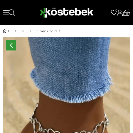
0
0
Silver Zincirli Kalp Detaylı Halhal