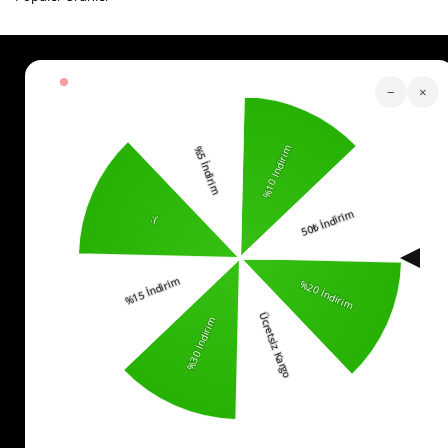
₺359,92
₺359,92
₺449,90
₺449,90
Köstebek Destek
−
×
Sipariş Takip
Whatsapp Hattı
İletişim
0553 321 33 40
Yardım
İade
Sıkça Sorulan Sorular
Kurumsal
Politikalar
KVKK Bilgilendirme
Mesafeli Satış Sözleşmesi
İade ve Değişim Koşulları
Bizi Takip Edin!
© 2025 -
kostebek.com.tr
- Tüm Hakları Saklıdır.