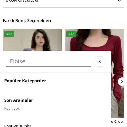
ÜRÜN ÖNERILERI
Farklı Renk Seçenekleri
%20
%20
İndirim
İndirim
%20İndirim
%20İndirim
✕
Popüler Kategoriler
Son Aramalar
Kayıt yok
Füme Yeni Basic Y2K Uzun Kollu Crop
Bordo Basic Y2K Uzun Kollu Crop
SEPETE EKLE
SEPETE EKLE
★
★
★
★
★
★
★
★
★
★
Popüler Ürünler