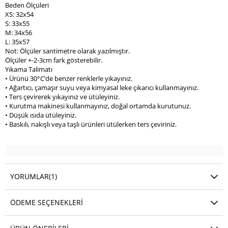
Beden Ölçüleri
XS: 32x54
S: 33x55
M: 34x56
L: 35x57
Not: Ölçüler santimetre olarak yazılmıştır.
Ölçüler +-2-3cm fark gösterebilir.
Yıkama Talimatı
• Ürünü 30°C’de benzer renklerle yıkayınız.
• Ağartıcı, çamaşır suyu veya kimyasal leke çıkarıcı kullanmayınız.
• Ters çevirerek yıkayınız ve ütüleyiniz.
• Kurutma makinesi kullanmayınız, doğal ortamda kurutunuz.
• Düşük ısıda ütüleyiniz.
• Baskılı, nakışlı veya taşlı ürünleri ütülerken ters çeviriniz.
YORUMLAR
(1)
ÖDEME SEÇENEKLERI