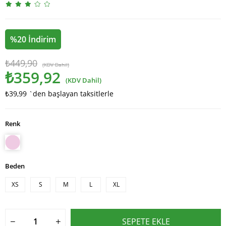
%
20
İndirim
₺449,90
(KDV Dahil)
₺359,92
(KDV Dahil)
₺39,99
`den başlayan taksitlerle
Renk
Beden
XS
S
M
L
XL