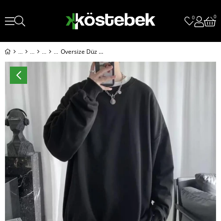
0
0
Oversize Düz Siyah Orta Kalın Kumaş Unisex Uzun Kollu