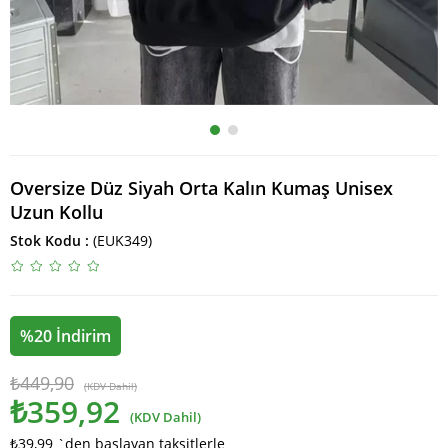
Oversize Düz Siyah Orta Kalın Kumaş Unisex
Uzun Kollu
Stok Kodu
(EUK349)
%
20
İndirim
₺449,90
(KDV Dahil)
₺359,92
(KDV Dahil)
₺39,99
`den başlayan taksitlerle