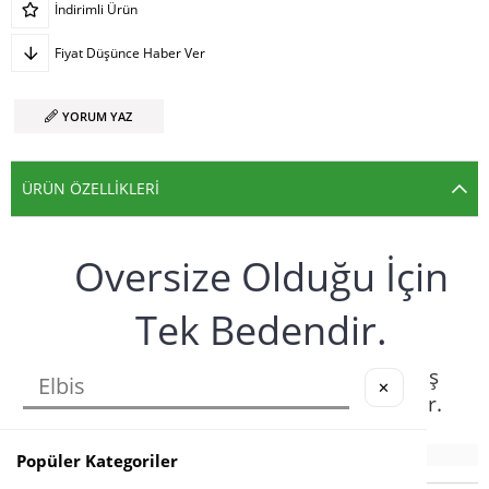
İndirimli Ürün
Fiyat Düşünce Haber Ver
YORUM YAZ
ÜRÜN ÖZELLIKLERI
Oversize Olduğu İçin
Tek Bedendir.
Kumaş:
2 İplik Orta Kalınlıkta Kumaş
✕
30°
Sıcaklıkta yıkamak için uygundur.
Popüler Kategoriler