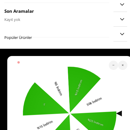
YORUMLAR
(0)
Son Aramalar
ÖDEME SEÇENEKLERI
Kayıt yok
ÜRÜN ÖNERILERI
Popüler Ürünler
Köstebek Destek
−
×
Sipariş Takip
Whatsapp Hattı
İletişim
0553 321 33 40
Yardım
İade
Sıkça Sorulan Sorular
Kurumsal
Politikalar
KVKK Bilgilendirme
Mesafeli Satış Sözleşmesi