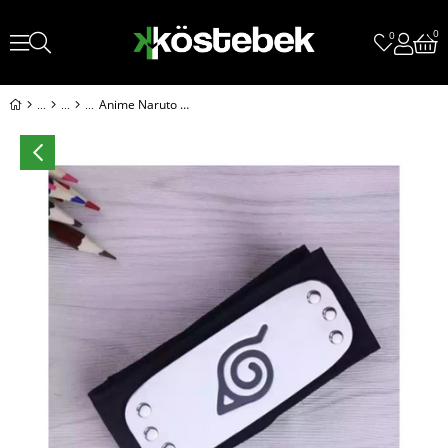
0
0
Anime Naruto - Kakashi Hatake Cosplay Unisex Saç Bandı