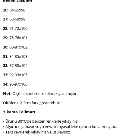
Beden Ölçüleri
26:
64-65x98
27:
68-69x99
28:
71-72x100
29:
75-76x101
30:
80-81x102
31:
84-85x103
32:
87-88x104
33:
92-93x105
34:
96-97x106
Not
: Ölçüler santimetre olarak yazılmıştır.
Ölçüler +-2-3cm fark gösterebilir.
Yıkama Talimatı
• Ürünü 30°C’de benzer renklerle yıkayınız.
• Ağartıcı, çamaşır suyu veya kimyasal leke çıkarıcı kullanmayınız.
• Ters çevirerek yıkayınız ve ütüleyiniz.