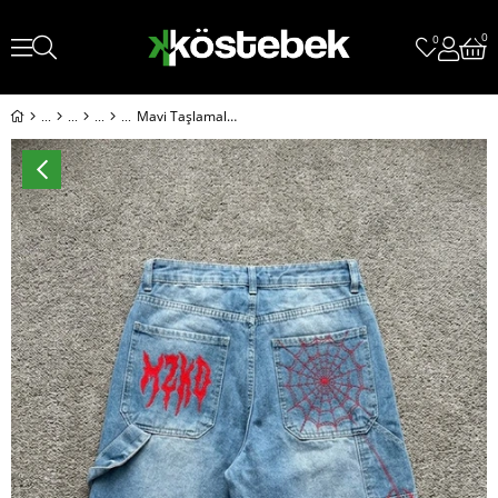
0
0
Mavi Taşlamalı kırmızı MZKD Spider Y2K Baggy Unisex Şortolon