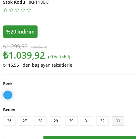
Stok Kodu
(KPT180K)
%
20
İndirim
₺1.299,90
(KDV Dahil)
₺1.039,92
(KDV Dahil)
₺115,55
`den başlayan taksitlerle
Renk
Beden
26
27
28
29
30
31
32
33