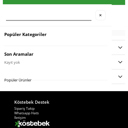
Materyal
: Moshi
✕
Popüler Kategoriler
YORUMLAR
(0)
Son Aramalar
ÖDEME SEÇENEKLERI
Kayıt yok
ÜRÜN ÖNERILERI
Popüler Ürünler
Köstebek Destek
Sipariş Takip
Whatsapp Hattı
İletişim