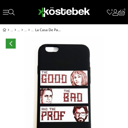
0
0
La Casa De Papel - The Good,The Bad,The Prof İphone Telefon Kılıfları