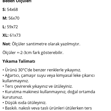
Beden Ölçüleri
S:
54x68
M:
56x70
L:
59x72
XL:
61x73
Not
: Ölçüler santimetre olarak yazılmıştır.
Ölçüler +-2-3cm fark gösterebilir.
Yıkama Talimatı
• Ürünü 30°C’de benzer renklerle yıkayınız.
• Ağartıcı, çamaşır suyu veya kimyasal leke çıkarıcı
kullanmayınız.
• Ters çevirerek yıkayınız ve ütüleyiniz.
• Kurutma makinesi kullanmayınız, doğal ortamda
kurutunuz.
• Düşük ısıda ütüleyiniz.
• Baskılı, nakışlı veya taşlı ürünleri ütülerken ters