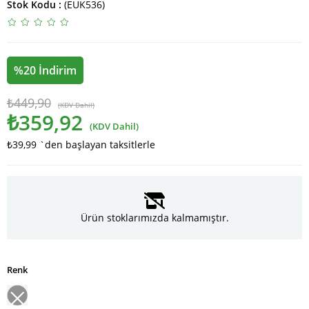
Stok Kodu
(EUK536)
%
20
İndirim
₺449,90
(KDV Dahil)
₺359,92
(KDV Dahil)
₺39,99
`den başlayan taksitlerle
Ürün stoklarımızda kalmamıştır.
Renk