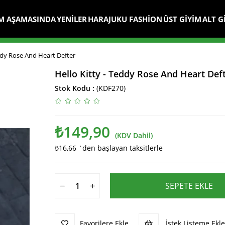
M AŞAMASINDA
YENİLER
HARAJUKU FASHİON
ÜST GİYİM
ALT G
eddy Rose And Heart Defter
Hello Kitty - Teddy Rose And Heart Def
Stok Kodu
(KDF270)
₺149,90
(KDV Dahil)
₺16,66
`den başlayan taksitlerle
Favorilere Ekle
İstek Listeme Ekle