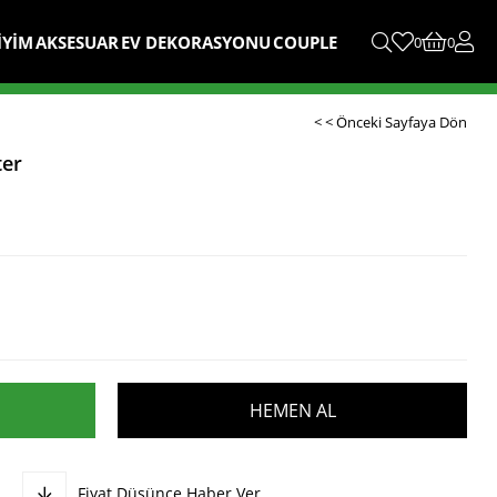
İYİM
AKSESUAR
EV DEKORASYONU
COUPLE
0
0
< < Önceki Sayfaya Dön
ter
Fiyat Düşünce Haber Ver