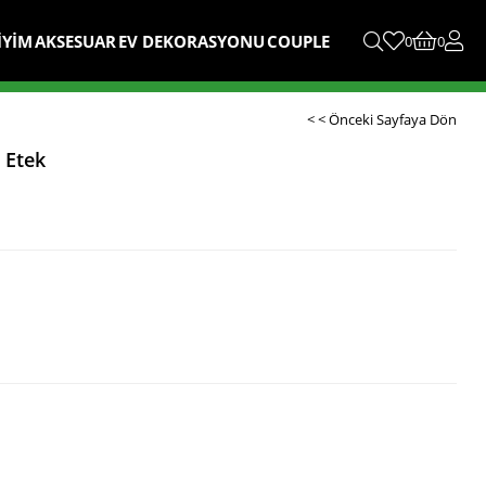
İYİM
AKSESUAR
EV DEKORASYONU
COUPLE
0
0
< < Önceki Sayfaya Dön
t Etek