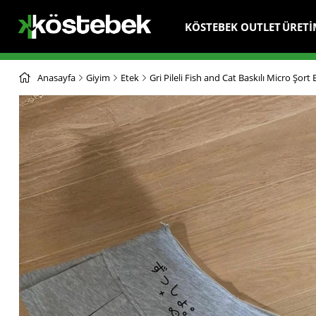
KÖSTEBEK OUTLET
ÜRETİ
Anasayfa
Giyim
Etek
Gri Pileli Fish and Cat Baskılı Micro Şort 