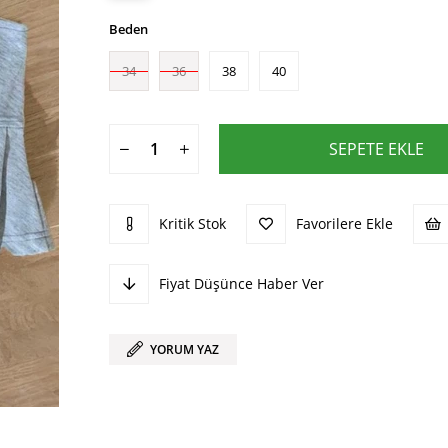
Beden
34
36
38
40
Kritik Stok
Favorilere Ekle
Fiyat Düşünce Haber Ver
YORUM YAZ