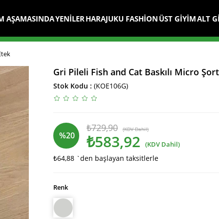
M AŞAMASINDA
YENİLER
HARAJUKU FASHİON
ÜST GİYİM
ALT G
Etek
Gri Pileli Fish and Cat Baskılı Micro Şor
Stok Kodu
(KOE106G)
₺729,90
(KDV Dahil)
%
20
₺583,92
(KDV Dahil)
₺64,88
`den başlayan taksitlerle
İndirim
Renk