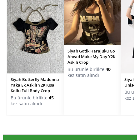
Siyah Gotik Harajuku Go
Ahead Make My Day Y2K
Askılı Crop
Bu ürünle birlikte
40
kez satın alındı
Siyah Butterfly Madonna
Siyah R
Yaka Ek Askılı Y2K Kısa
Unisex T
Kollu Full Body Crop
Bu ürün
Bu ürünle birlikte
45
kez sat
kez satın alındı