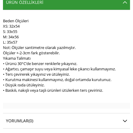
ÜRÜN ÖZELLIKLERI
Beden Ölçüleri
XS: 32x54
S: 33x55
M: 34x56
L: 35x57
Not: Ölçüler santimetre olarak yazılmıştır.
Ölçüler +-2-3cm fark gösterebilir.
Yıkama Talimatı
• Ürünü 30°C’de benzer renklerle yıkayınız.
• Ağartıcı, çamaşır suyu veya kimyasal leke çıkarıcı kullanmayınız.
• Ters çevirerek yıkayınız ve ütüleyiniz.
• Kurutma makinesi kullanmayınız, doğal ortamda kurutunuz.
• Düşük ısıda ütüleyiniz.
• Baskılı, nakışlı veya taşlı ürünleri ütülerken ters çeviriniz.
YORUMLAR
(0)