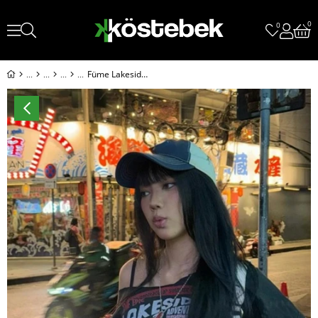
0
0
Füme Lakeside Omuz Dekolteli Askılı Y2K Kısa Kollu Crop