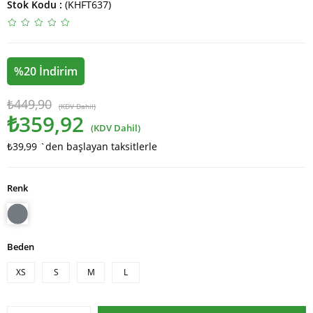
Stok Kodu
(KHFT637)
%
20
İndirim
₺449,90
(KDV Dahil)
₺359,92
(KDV Dahil)
₺39,99
`den başlayan taksitlerle
Renk
Beden
XS
S
M
L