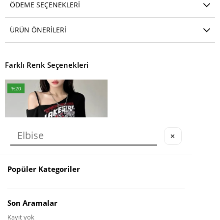
ÖDEME SEÇENEKLERI
ÜRÜN ÖNERILERI
Farklı Renk Seçenekleri
%20
İndirim
%20İndirim
✕
Popüler Kategoriler
Son Aramalar
Kayıt yok