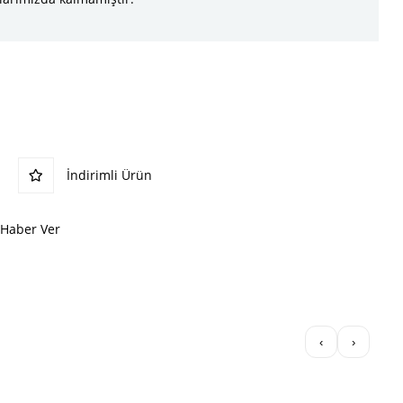
İndirimli Ürün
 Haber Ver
‹
›