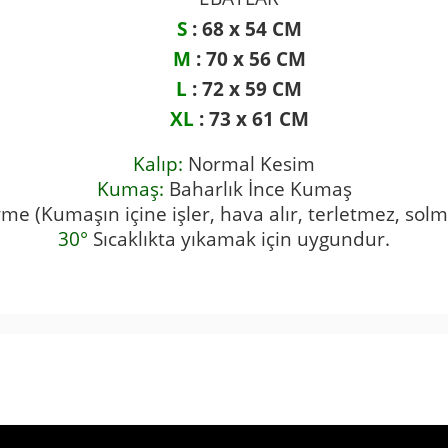
S
: 68 x 54 CM
M
: 70 x 56 CM
L
: 72 x 59 CM
XL
: 73 x 61 CM
Kalıp:
Normal Kesim
Kumaş:
Baharlık İnce Kumaş
me (Kumaşın içine işler, hava alır, terletmez, solm
30°
Sıcaklıkta yıkamak için uygundur.