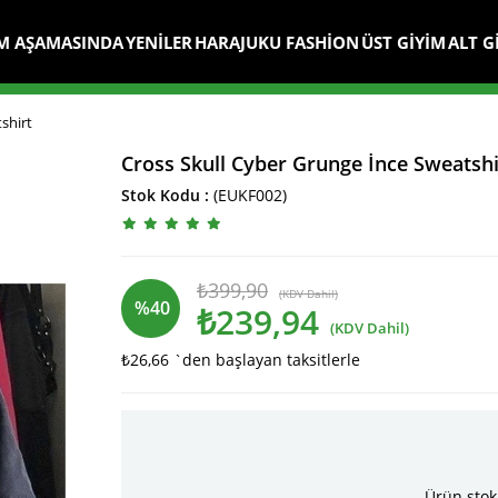
M AŞAMASINDA
YENİLER
HARAJUKU FASHİON
ÜST GİYİM
ALT G
shirt
Cross Skull Cyber Grunge İnce Sweatshi
Stok Kodu
(EUKF002)
₺399,90
(KDV Dahil)
%
40
₺239,94
(KDV Dahil)
₺26,66
`den başlayan taksitlerle
İndirim
Ürün stok