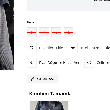
Beden
S
M
L
XL
Favorilere Ekle
İstek Listeme Ekle
Fiyat Düşünce Haber Ver
Gelince
YORUM YAZ
Kombini Tamamla