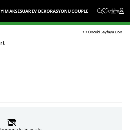
İYİM
AKSESUAR
EV DEKORASYONU
COUPLE
0
0
< < Önceki Sayfaya Dön
rt
larımızda kalmamıştır.