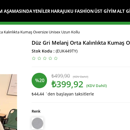
M AŞAMASINDA
YENİLER
HARAJUKU FASHİON
ÜST GİYİM
ALT G
ta Kalınlıkta Kumaş Oversize Unisex Uzun Kollu
Düz Gri Melanj Orta Kalınlıkta Kumaş O
Stok Kodu
(EUK449TY)
₺499,90
(KDV Dahil)
%
20
₺399,92
(KDV Dahil)
₺44,44
`den başlayan taksitlerle
İndirim
Renk