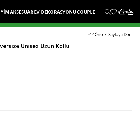
İYİM
AKSESUAR
EV DEKORASYONU
COUPLE
0
0
< < Önceki Sayfaya Dön
versize Unisex Uzun Kollu