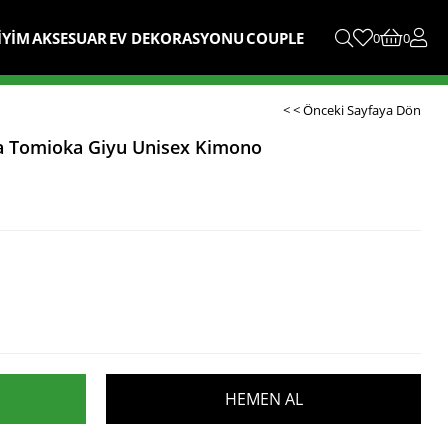
İYİM
AKSESUAR
EV DEKORASYONU
COUPLE
0
0
< < Önceki Sayfaya Dön
a Tomioka Giyu Unisex Kimono