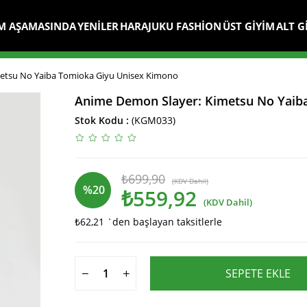
M AŞAMASINDA
YENİLER
HARAJUKU FASHİON
ÜST GİYİM
ALT G
etsu No Yaiba Tomioka Giyu Unisex Kimono
Anime Demon Slayer: Kimetsu No Yaib
Stok Kodu
(KGM033)
₺699,90
(KDV Dahil)
%
20
₺559,92
(KDV Dahil)
₺62,21
`den başlayan taksitlerle
İndirim