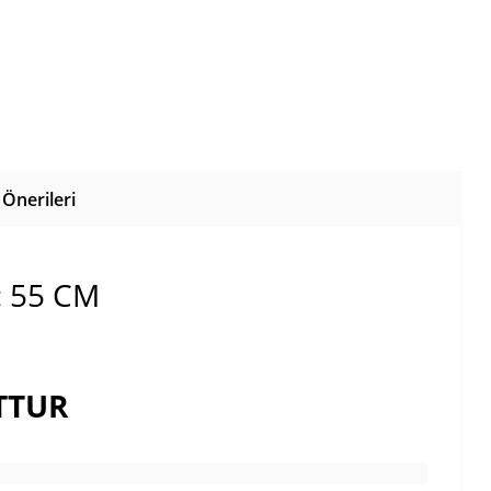
Önerileri
: 55 CM
TTUR