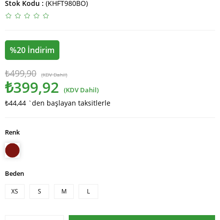
Stok Kodu
(KHFT980BO)
%
20
İndirim
₺499,90
(KDV Dahil)
₺399,92
(KDV Dahil)
₺44,44
`den başlayan taksitlerle
Renk
Beden
XS
S
M
L