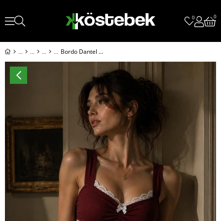
0
0
Bordo Dantel Detaylı Fiyonklu Vintage Y2K Askılı Crop