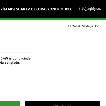
İYİM
AKSESUAR
EV DEKORASYONU
COUPLE
0
0
< < Önceki Sayfaya Dön