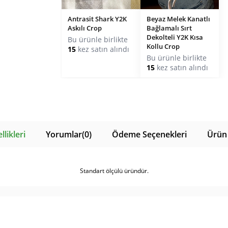
Antrasit Shark Y2K
Beyaz Melek Kanatlı
Askılı Crop
Bağlamalı Sırt
Dekolteli Y2K Kısa
Bu ürünle birlikte
Kollu Crop
15
kez satın alındı
Bu ürünle birlikte
15
kez satın alındı
likleri
Yorumlar
(0)
Ödeme Seçenekleri
Ürün 
Standart ölçülü üründür.