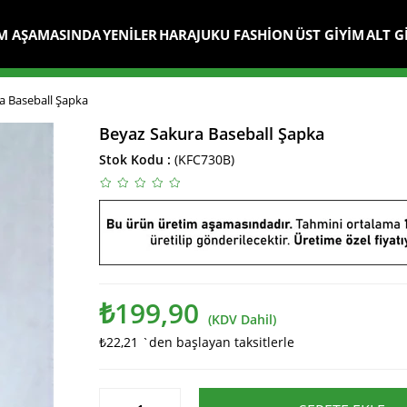
M AŞAMASINDA
YENİLER
HARAJUKU FASHİON
ÜST GİYİM
ALT G
a Baseball Şapka
Beyaz Sakura Baseball Şapka
Stok Kodu
(KFC730B)
₺199,90
(KDV Dahil)
₺22,21
`den başlayan taksitlerle