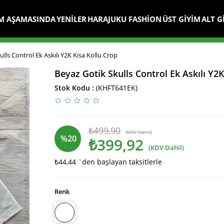
M AŞAMASINDA
YENİLER
HARAJUKU FASHİON
ÜST GİYİM
ALT G
lls Control Ek Askılı Y2K Kısa Kollu Crop
Beyaz Gotik Skulls Control Ek Askılı Y2
Stok Kodu
(KHFT641EK)
₺499,90
(KDV Dahil)
%
20
₺399,92
(KDV Dahil)
₺44,44
`den başlayan taksitlerle
İndirim
Renk