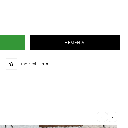
İndirimli Ürün
‹
›