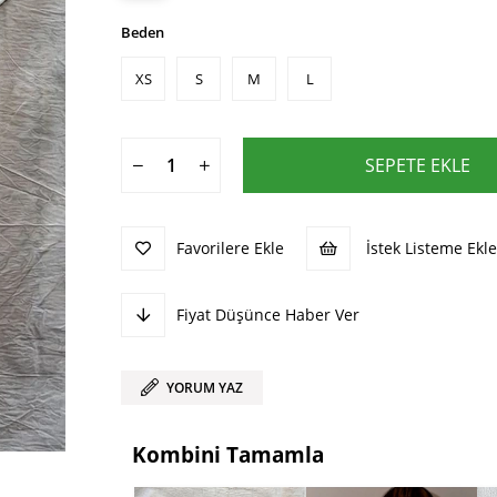
Beden
XS
S
M
L
Favorilere Ekle
İstek Listeme Ekle
Fiyat Düşünce Haber Ver
YORUM YAZ
Kombini Tamamla