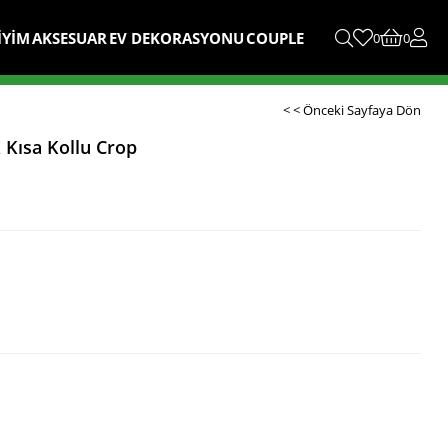
İYİM
AKSESUAR
EV DEKORASYONU
COUPLE
0
0
< < Önceki Sayfaya Dön
K Kısa Kollu Crop