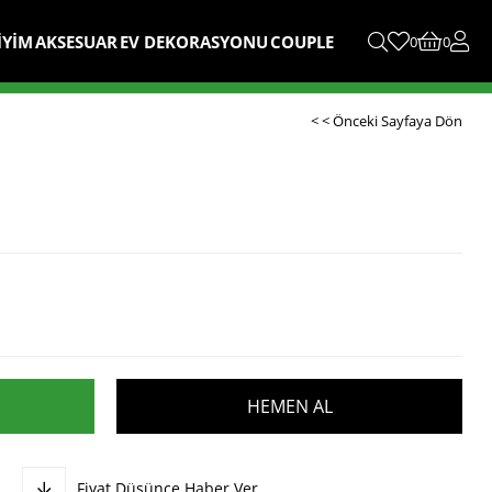
İYİM
AKSESUAR
EV DEKORASYONU
COUPLE
0
0
< < Önceki Sayfaya Dön
Fiyat Düşünce Haber Ver