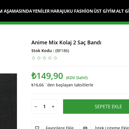
M AŞAMASINDA
YENİLER
HARAJUKU FASHİON
ÜST GİYİM
ALT G
Anime Mix Kolaj 2 Saç Bandı
Stok Kodu
(BF186)
₺149,90
(KDV Dahil)
₺16,66
`den başlayan taksitlerle
Favorilere Ekle
İstek Listeme Ekle