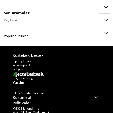
YORUMLAR
(0)
Son Aramalar
ÖDEME SEÇENEKLERI
Kayıt yok
ÜRÜN ÖNERILERI
Popüler Ürünler
Köstebek Destek
−
×
Sipariş Takip
Whatsapp Hattı
İletişim
0553 321 33 40
Yardım
İade
Sıkça Sorulan Sorular
Kurumsal
Politikalar
KVKK Bilgilendirme
Mesafeli Satış Sözleşmesi