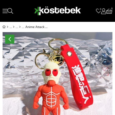
0
0
Anime Attack On Titan - Bertholdt Hoover Titan Form Silikon Anahtarlık