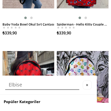
Baby Yoda Bowl Okul Sırt Çantası
Spiderman - Hello Kitty Couple Okul Sırt Çantası
SEPETE EKLE
SEPETE EKLE
★
★
★
★
★
★
★
★
★
★
₺339,90
₺339,90
✕
Popüler Kategoriler