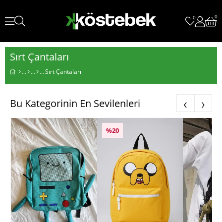
0
0
Sırt Çantaları
Sırt Çantaları
‹
›
Bu Kategorinin En Sevilenleri
%20