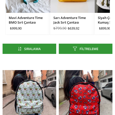
Mavi Adventure Time
Sarı Adventure Time
Siyah Çok 
BMO Sırt Çantası
Jack Sırt Çantası
Kumaş Sırt
₺799,90
₺999,90
₺639,92
₺899,90
SIRALAMA
FILTRELEME