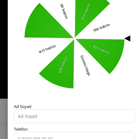
0553 321 33 40
Yardım
İade
Sıkça Sorulan Sorular
Kurumsal
Politikalar
KVKK Bilgilendirme
Mesafeli Satış Sözleşmesi
İade ve Değişim Koşulları
Bizi Takip Edin!
© 2025 -
kostebek.com.tr
- Tüm Hakları Saklıdır.
Ad Soyad
Telefon
Anasayfa
Favorilerim
Sepetim
Üye Girişi