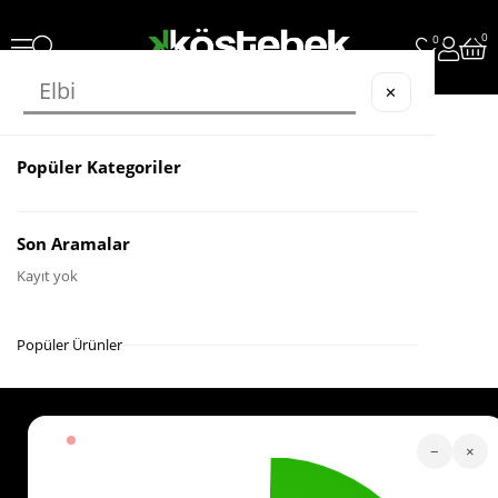
0
0
✕
Popüler Kategoriler
Son Aramalar
Kayıt yok
Popüler Ürünler
Köstebek Destek
−
×
Sipariş Takip
Whatsapp Hattı
İletişim