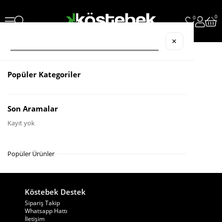
0
0
✕
Popüler Kategoriler
Son Aramalar
Kayıt yok
Popüler Ürünler
Köstebek Destek
Sipariş Takip
Whatsapp Hattı
İletişim